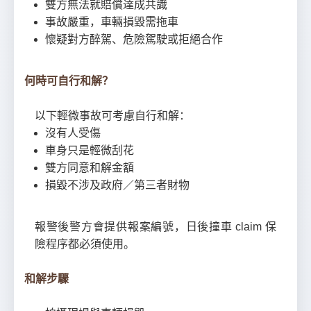
雙方無法就賠償達成共識
事故嚴重，車輛損毀需拖車
懷疑對方醉駕、危險駕駛或拒絕合作
何時可自行和解？
以下輕微事故可考慮自行和解：
沒有人受傷
車身只是輕微刮花
雙方同意和解金額
損毀不涉及政府／第三者財物
報警後警方會提供報案編號，日後撞車 claim 保
險程序都必須使用。
和解步驟