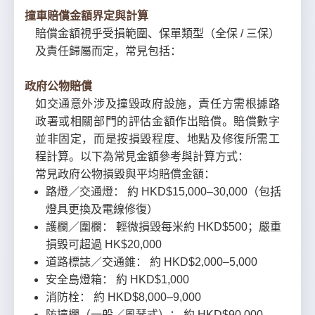
撞車賠償金額界定與計算
賠償金額視乎受損範圍、保單類型（全保 / 三保）
及責任歸屬而定，常見包括：
政府公物賠償
如交通意外涉及撞毀政府設施，責任方需根據路
政署或相關部門的評估金額作出賠償。賠償數字
並非固定，而是按損毀程度、地點及修復所需工
程計算。以下為常見金額參考與計算方式：
常見政府公物損毀與平均賠償金額：
路燈／交通燈： 約 HKD$15,000–30,000（包括
燈具更換及電線修復）
護欄／圍欄： 輕微損毀每米約 HKD$500；嚴重
損毀可超過 HK$20,000
道路標誌／交通錐： 約 HKD$2,000–5,000
安全島燈箱： 約 HKD$1,000
消防栓： 約 HKD$8,000–9,000
防撞欄（一般／風琴式）： 約 HKD$90,000