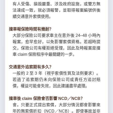
有人受傷、損毀嚴重、涉及政府設施，或雙方無
法達成一致，就必須報警，並取得報案編號供後
續交通意外索償使用。
撞車報保險時間有幾耐？
大部分保險公司要求車主在意外後 24–48 小時內
報案，愈早愈好，以免影響索償資格。若超時提
交，保險公司有權拒絕受理，因此及時報案是撞
車 claim 保險程序中最關鍵的一步。
交通意外追索期有多久？
一般約 2 至 3 年（視乎索償性質及法例要求）。
若過了追索期仍未向保險公司或責任方追討賠
償，權益可能會失效，因此建議盡早處理。
撞車後 claim 保險會否影響 NCD／NCB？
會。只要正式提出索償，大部分情況都會影響來
年的無索償折扣（NCD／NCB）。即使事故並非