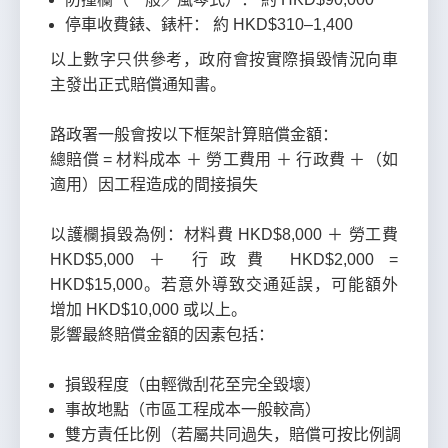
停車收費錶、錶杆： 約 HKD$310–1,400
以上數字只供參考，政府會按實際損毀情況向車
主發出正式賠償通知書。
路政署一般會按以下框架計算賠償金額：
總賠償 = 材料成本 ＋ 勞工費用 ＋ 行政費 ＋（如
適用）因工程造成的間接損失
以護欄損毀為例：材料費 HKD$8,000 ＋ 勞工費
HKD$5,000 ＋ 行政費 HKD$2,000 =
HKD$15,000。若意外導致交通延誤，可能額外
增加 HKD$10,000 或以上。
影響最終賠償金額的因素包括：
損毀程度（由輕微刮花至完全毀壞）
事故地點（市區工程成本一般較高）
雙方責任比例（若屬共同過失，賠償可按比例調