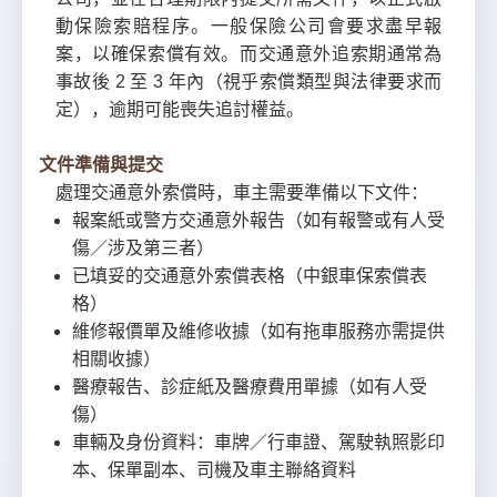
動保險索賠程序。一般保險公司會要求盡早報
案，以確保索償有效。而交通意外追索期通常為
事故後 2 至 3 年內（視乎索償類型與法律要求而
定），逾期可能喪失追討權益。
文件準備與提交
處理交通意外索償時，車主需要準備以下文件：
報案紙或警方交通意外報告（如有報警或有人受
傷／涉及第三者）
已填妥的交通意外索償表格（中銀車保索償表
格）
維修報價單及維修收據（如有拖車服務亦需提供
相關收據）
醫療報告、診症紙及醫療費用單據（如有人受
傷）
車輛及身份資料：車牌／行車證、駕駛執照影印
本、保單副本、司機及車主聯絡資料